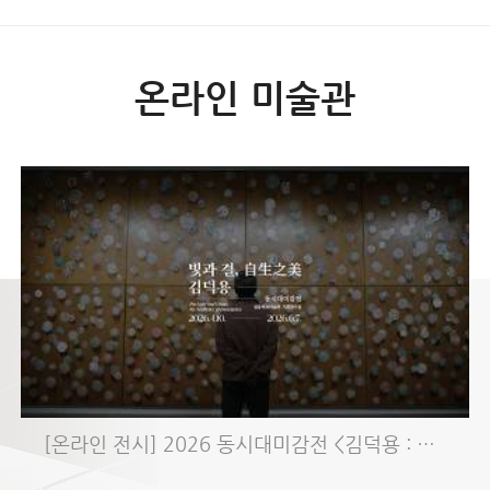
온라인 미술관
[온라인 전시] 2026 동시대미감전 <김덕용 : 빛과 결, 自生之美>