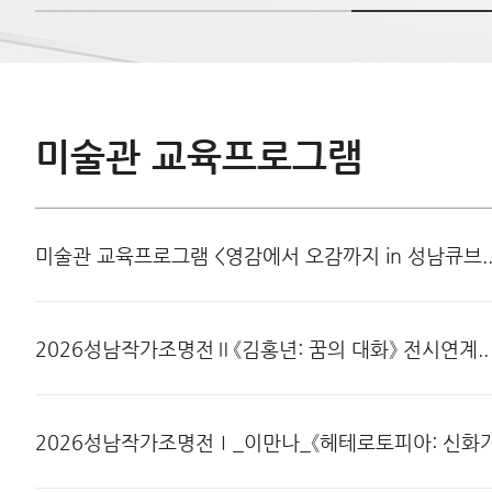
미술관 교육프로그램
미술관 교육프로그램 <영감에서 오감까지 in 성남큐브.
2026성남작가조명전Ⅱ《김홍년: 꿈의 대화》 전시연계..
2026성남작가조명전Ⅰ_이만나_《헤테로토피아: 신화가