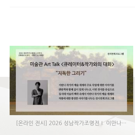
[온라인 전시] 2026 성남작가조명전Ⅰ 이만나 《헤테로토피아: 신화..