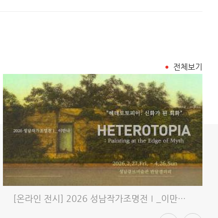
전체보기
[온라인 전시] 2026 성남작가조명전Ⅰ_이만나 《헤테로토피아: 신..