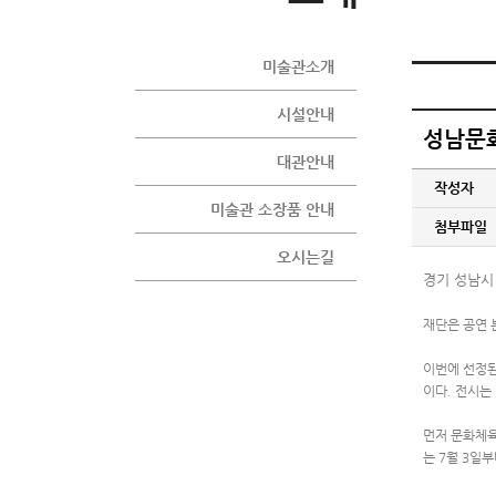
미술관소개
시설안내
성남문화
대관안내
작성자
미술관 소장품 안내
첨부파일
오시는길
경기 성남시
재단은 공연 
이번에 선정된
이다. 전시는
먼저 문화체육
는 7월 3일