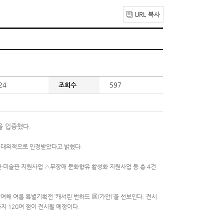
URL 복사
24
조회수
597
을 입증했다.
 대외적으로 인정받았다고 밝혔다.
미술관 지원사업 △무장애 문화향유 활성화 지원사업 등 총 4건
 여름 특별기획전 ‘캐서린 번하드 展(가안)’을 선보인다. 전시
지 120여 점이 전시될 예정이다.