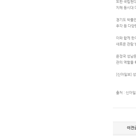
또한 국립현대
치해 동시대 
경기도 박물관
후각 등 다양
이와 함께 한
새로운 관람 
윤정국 성남문
관의 역할을 
[신아일보] 성
출처 : 신아일