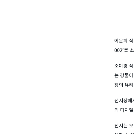
이문희 작
002’를
조이경 작
는 강물이
장의 유리
전시장에서
의 디지털
전시는 오