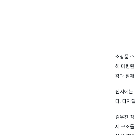
소장품 주
해 마련된
감과 잠재
전시에는 
다. 디지
김우진 작
제 구조를