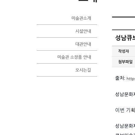
미술관소개
시설안내
성남큐브
대관안내
작성자
미술관 소장품 안내
첨부파일
오시는길
출처:
http
성남문화재
이번
기
성남문화재