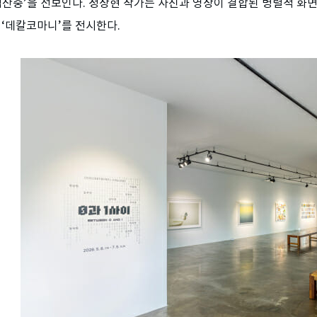
첩산중’을 선보인다. 정상현 작가는 사진과 영상이 결합된 병렬적 화
 ‘데칼코마니’를 전시한다.