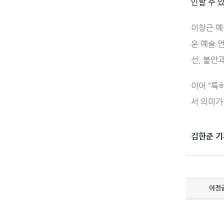
인할 수 있
이창근 예
운 예술 
선, 불안
이어 “특
서 의미가
김한준 기