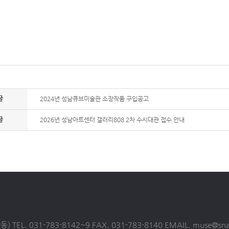
2024년 성남큐브미술관 소장작품 구입공고
2026년 성남아트센터 갤러리808 2차 수시대관 접수 안내
L. 031-783-8142~9 FAX. 031-783-8140 EMAIL. muse@snart