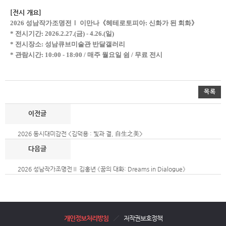
[전시 개요]
2026 성남작가조명전
Ⅰ 이만나
《헤테로토피아: 신화가 된 회화》
* 전시기간: 2026.2.27.(금) - 4.26.(일)
* 전시장소: 성남큐브미술관 반달갤러리
* 관람시간: 10:00 - 18:00 / 매주 월요일 쉼 / 무료 전시
목록
2026 동시대미감전 <김덕용 : 빛과 결, 自生之美>
2026 성남작가조명전Ⅱ 김홍년 《꿈의 대화: Dreams in Dialogue》
개인정보처리방침
저작권보호정책