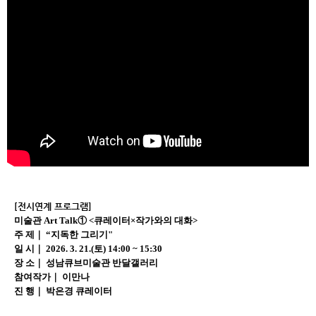
[전시연계 프로그램]
미술관
Art Talk
①
<
큐레이터
×
작
가와의 대화
>
주 제｜ “지독한 그리기"
일 시｜ 2026. 3. 21.(토) 14:00 ~ 15:30
장 소｜ 성남큐브미술관 반달갤러리
참여작가｜ 이만나
진 행｜ 박은경 큐레이터