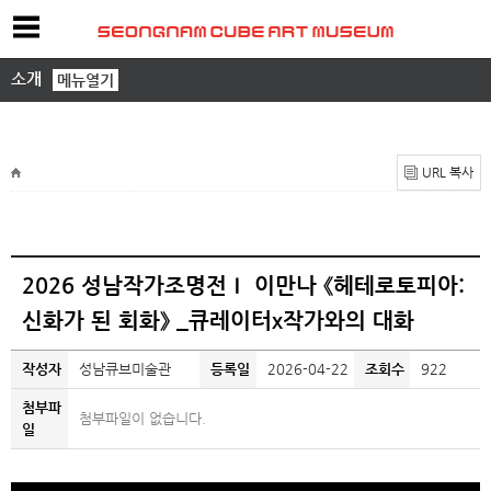
소개
메뉴열기
URL 복사
2026 성남작가조명전Ⅰ 이만나 《헤테로토피아:
신화가 된 회화》 _큐레이터x작가와의 대화
작성자
성남큐브미술관
등록일
2026-04-22
조회수
922
첨부파
첨부파일이 없습니다.
일